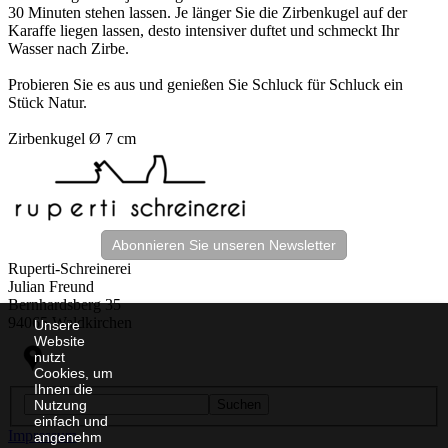
30 Minuten stehen lassen. Je länger Sie die Zirbenkugel auf der
Karaffe liegen lassen, desto intensiver duftet und schmeckt Ihr
Wasser nach Zirbe.
Probieren Sie es aus und genießen Sie Schluck für Schluck ein
Stück Natur.
Zirbenkugel Ø 7 cm
Abonnieren Sie unseren Newsletter
Ruperti-Schreinerei
Julian Freund
Bernhardsberg 35
94065 Waldkirchen
Unsere
Website
nutzt
Cookies, um
Ihnen die
Nutzung
Suchen
einfach und
Impressum
angenehm