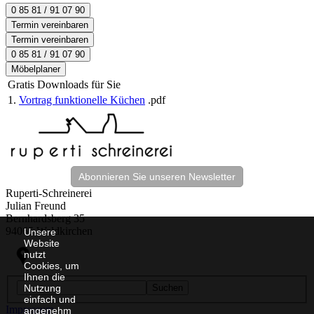
0 85 81 / 91 07 90
Termin vereinbaren
Termin vereinbaren
0 85 81 / 91 07 90
Möbelplaner
Gratis Downloads für Sie
1.
Vortrag funktionelle Küchen
.pdf
Abonnieren Sie unseren Newsletter
Ruperti-Schreinerei
Julian Freund
Bernhardsberg 35
94065 Waldkirchen
Unsere
Website
nutzt
Cookies, um
Ihnen die
Nutzung
Suchen
einfach und
Impressum
angenehm