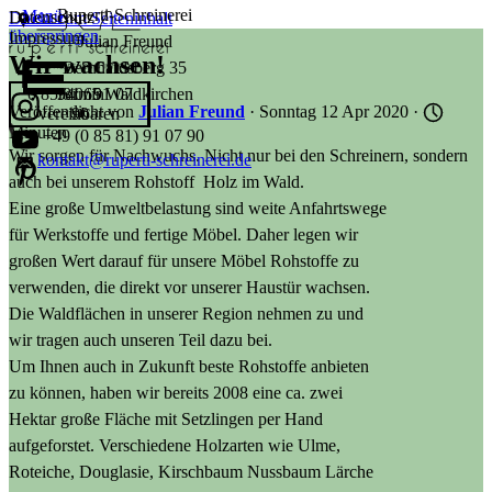
Ruperti-Schreinerei
Menü
Datenschutz
Direkt zum Seiteninhalt
überspringen
Impressum
Julian Freund
Wir wachsen!
Wir wachsen!
Bernhardsberg 35
0 85 81 / 91 07
Termin
94065 Waldkirchen
Veröffentlicht von
Julian Freund
· Sonntag 12 Apr 2020 ·
vereinbaren
90
Minuten
+49 (0 85 81) 91 07 90
Wir sorgen für Nachwuchs. Nicht nur bei den Schreinern, sondern
kontakt@ruperti-schreinerei.de
auch bei unserem Rohstoff Holz im Wald.
Eine große Umweltbelastung sind weite Anfahrtswege
für Werkstoffe und fertige Möbel. Daher legen wir
großen Wert darauf für unsere Möbel Rohstoffe zu
verwenden, die direkt vor unserer Haustür wachsen.
Die Waldflächen in unserer Region nehmen zu und
wir tragen auch unseren Teil dazu bei.
Um Ihnen auch in Zukunft beste Rohstoffe anbieten
zu können, haben wir bereits 2008 eine ca. zwei
Hektar große Fläche mit Setzlingen per Hand
aufgeforstet. Verschiedene Holzarten wie Ulme,
Roteiche, Douglasie, Kirschbaum Nussbaum Lärche