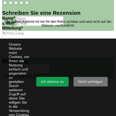
Schreiben Sie eine Rezension
Name
*
E-Mail
*
Mitteilung
*
Unsere
Website
nutzt
Cookies, um
Ihnen die
Wortprüfung:
Nutzung
einfach und
angenehm
zu
Ich stimme zu
Nicht verfolgen
gestalten.
Durch
weiteren
Zugriff auf
diese Site
willigen Sie
in die
Verwendung
von Cookies